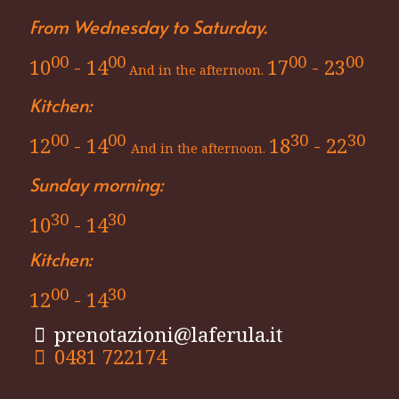
From Wednesday to Saturday.
00
00
00
00
10
- 14
17
- 23
And in the afternoon.
Kitchen:
00
00
30
30
12
- 14
18
- 22
And in the afternoon.
Sunday morning:
30
30
10
- 14
Kitchen:
00
30
12
- 14
prenotazioni@laferula.it
0481 722174