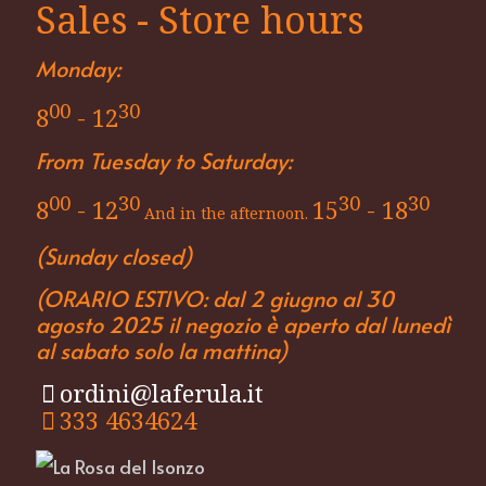
Sales - Store hours
Monday:
00
30
8
- 12
From Tuesday to Saturday:
00
30
30
30
8
- 12
15
- 18
And in the afternoon.
(Sunday closed)
(ORARIO ESTIVO: dal 2 giugno al 30
agosto 2025 il negozio è aperto dal lunedì
al sabato solo la mattina)
ordini@laferula.it
333 4634624