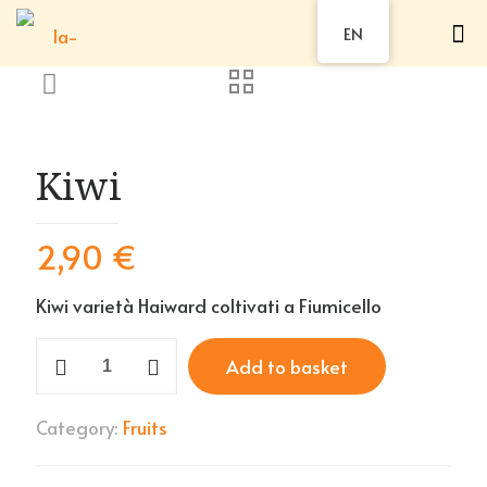
EN
Kiwi
2,90
€
Kiwi varietà Haiward coltivati a Fiumicello
Kiwi
Add to basket
quantity
Category:
Fruits