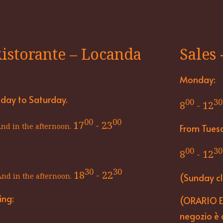
Ristorante – Locanda
Sales 
Monday:
ay to Saturday.
00
30
8
- 12
00
00
17
- 23
nd in the afternoon.
From Tuesd
00
30
8
- 12
30
30
18
- 22
And in the afternoon.
(Sunday c
ing:
(ORARIO ES
negozio è 