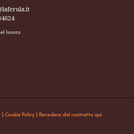
laferula.it
34624
y
|
Cookie Policy
|
Recedere dal contratto qui