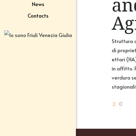
an
News
Ag
Contacts
Struttura 
di proprie
ettari (HA
in affitto.
verdura s
stagionali
0