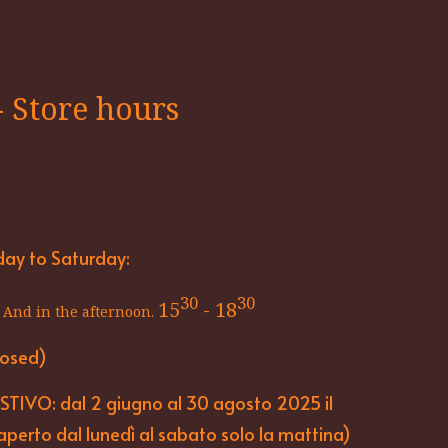
- Store hours
ay to Saturday:
30
30
15
- 18
And in the afternoon.
losed)
TIVO: dal 2 giugno al 30 agosto 2025 il
aperto dal lunedì al sabato solo la mattina)