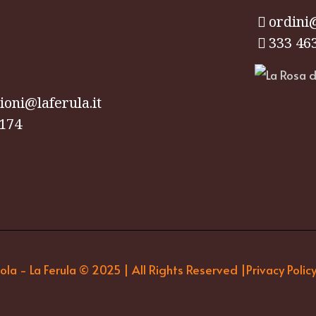
ordini@
333 46
oni@laferula.it
174
la - La Ferula © 2025 | All Rights Reserved |
Privacy Polic