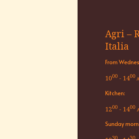
Agri – 
Italia
From Wednesd
00
00
10
- 14
A
Kitchen:
00
00
12
- 14
Sunday morn
30
30