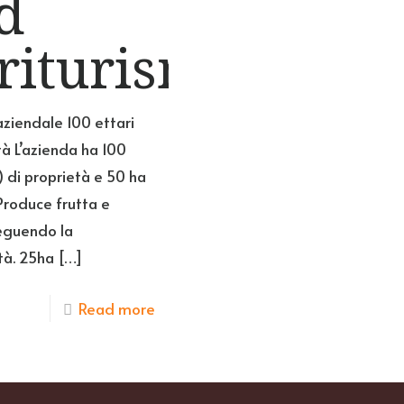
d
riturismo
aziendale 100 ettari
tà L’azienda ha 100
) di proprietà e 50 ha
 Produce frutta e
eguendo la
tà. 25ha
[…]
Read more