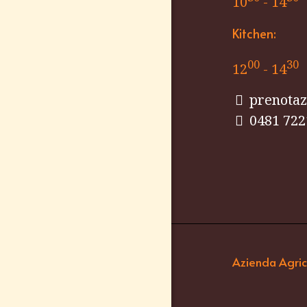
10
- 14
Kitchen:
00
30
12
- 14
prenotazi
0481 722
Azienda Agrico